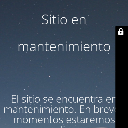
Sitio en
mantenimiento
El sitio se encuentra en
mantenimiento. En breves
momentos estaremos