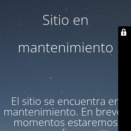
Sitio en
mantenimiento
El sitio se encuentra en
mantenimiento. En breves
momentos estaremos