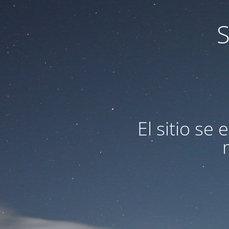
S
El sitio s