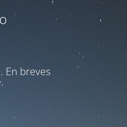
to
. En breves
.